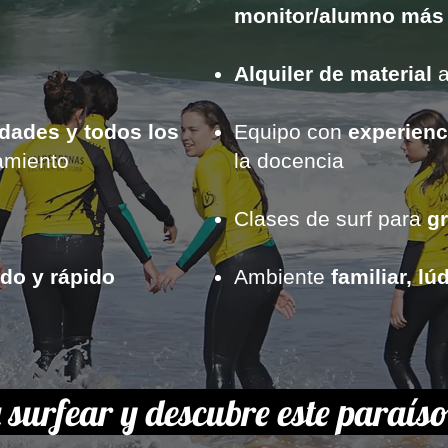
monitor/alumno más 
Alquiler de material
a
edades
y
todos los
Equipo con
experienc
namiento
la docencia
Clases de surf para
g
ado y rápido
Ambiente
familiar, l
surfear y descubre este paraís