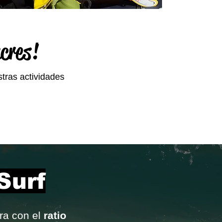
ncres!
stras actividades
Surf
ra con el
ratio