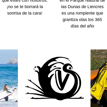
que estés con nosotros,
en el Parque Natural de
¡no se te borrará la
las Dunas de Liencres
sonrisa de la cara!
es una rompiente que
grantiza olas los 365
días del año