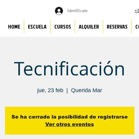
Identifícate
+3
HOME
ESCUELA
CURSOS
ALQUILER
RESERVAS
C
Tecnificación
jue, 23 feb
  |  
Querida Mar
Se ha cerrado la posibilidad de registrarse
Ver otros eventos