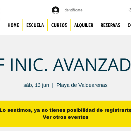
Identifícate
+3
HOME
ESCUELA
CURSOS
ALQUILER
RESERVAS
C
 INIC. AVANZAD
sáb, 13 jun
  |  
Playa de Valdearenas
Lo sentimos, ya no tienes posibilidad de registrart
Ver otros eventos