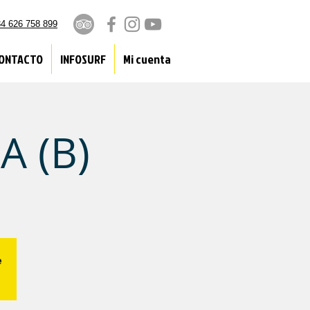
4 626 758 899
ONTACTO
INFOSURF
Mi cuenta
A (B)
e