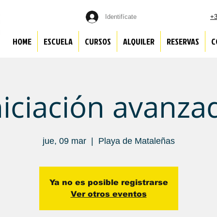
Identifícate
+3
HOME
ESCUELA
CURSOS
ALQUILER
RESERVAS
C
niciación avanza
jue, 09 mar
  |  
Playa de Mataleñas
Ya no es posible registrarse
Ver otros eventos