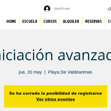
Identifícate
+3
HOME
ESCUELA
CURSOS
ALQUILER
RESERVAS
C
niciación avanza
jue, 20 may
  |  
Playa De Valdearenas
Se ha cerrado la posibilidad de registrarse
Ver otros eventos