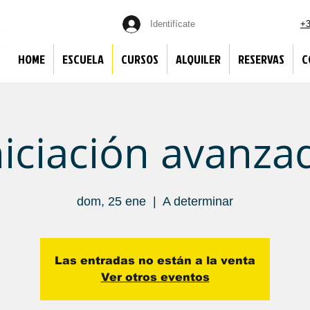
Identifícate
+3
HOME
ESCUELA
CURSOS
ALQUILER
RESERVAS
C
niciación avanza
dom, 25 ene
  |  
A determinar
Las entradas no están a la venta
Ver otros eventos