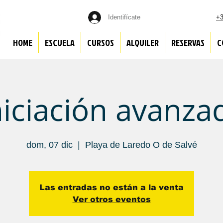
Identifícate
+3
HOME
ESCUELA
CURSOS
ALQUILER
RESERVAS
C
niciación avanza
dom, 07 dic
  |  
Playa de Laredo O de Salvé
Las entradas no están a la venta
Ver otros eventos