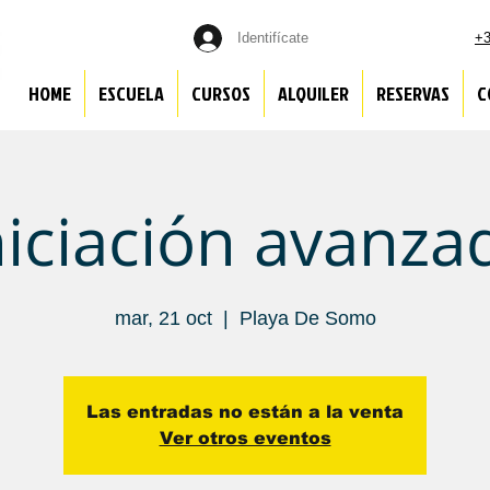
Identifícate
+3
HOME
ESCUELA
CURSOS
ALQUILER
RESERVAS
C
niciación avanza
mar, 21 oct
  |  
Playa De Somo
Las entradas no están a la venta
Ver otros eventos