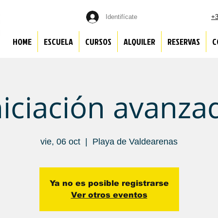
Identifícate
+3
HOME
ESCUELA
CURSOS
ALQUILER
RESERVAS
C
niciación avanza
vie, 06 oct
  |  
Playa de Valdearenas
Ya no es posible registrarse
Ver otros eventos