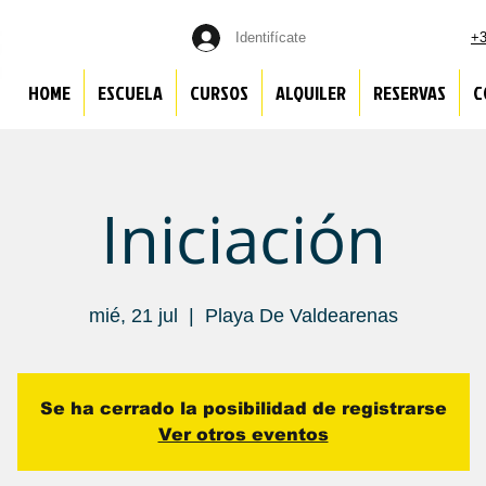
Identifícate
+3
HOME
ESCUELA
CURSOS
ALQUILER
RESERVAS
C
Iniciación
mié, 21 jul
  |  
Playa De Valdearenas
Se ha cerrado la posibilidad de registrarse
Ver otros eventos