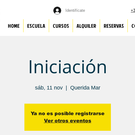
Identifícate
+3
HOME
ESCUELA
CURSOS
ALQUILER
RESERVAS
C
Iniciación
sáb, 11 nov
  |  
Querida Mar
Ya no es posible registrarse
Ver otros eventos