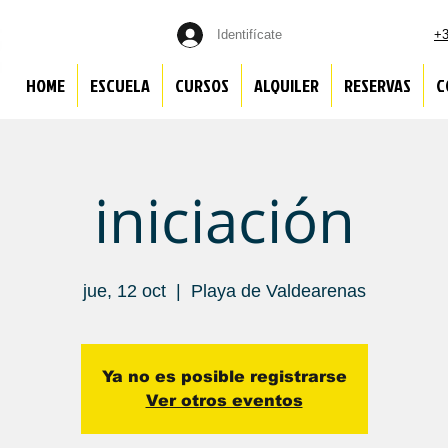
Identifícate
+3
HOME
ESCUELA
CURSOS
ALQUILER
RESERVAS
C
iniciación
jue, 12 oct
  |  
Playa de Valdearenas
Ya no es posible registrarse
Ver otros eventos