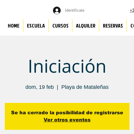
Identifícate
+3
HOME
ESCUELA
CURSOS
ALQUILER
RESERVAS
C
Iniciación
dom, 19 feb
  |  
Playa de Mataleñas
Se ha cerrado la posibilidad de registrarse
Ver otros eventos