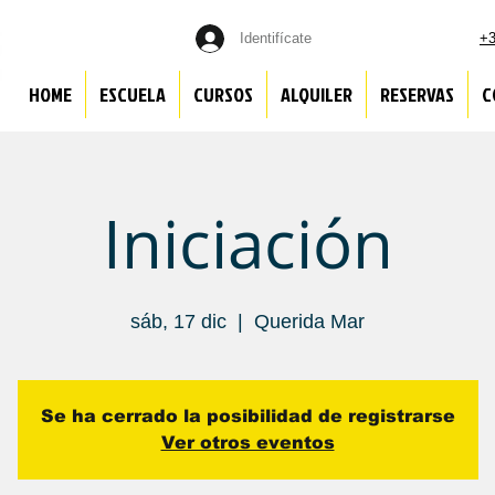
Identifícate
+3
HOME
ESCUELA
CURSOS
ALQUILER
RESERVAS
C
Iniciación
sáb, 17 dic
  |  
Querida Mar
Se ha cerrado la posibilidad de registrarse
Ver otros eventos