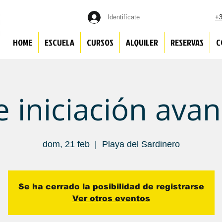
Identifícate
+3
HOME
ESCUELA
CURSOS
ALQUILER
RESERVAS
C
e iniciación ava
dom, 21 feb
  |  
Playa del Sardinero
Se ha cerrado la posibilidad de registrarse
Ver otros eventos