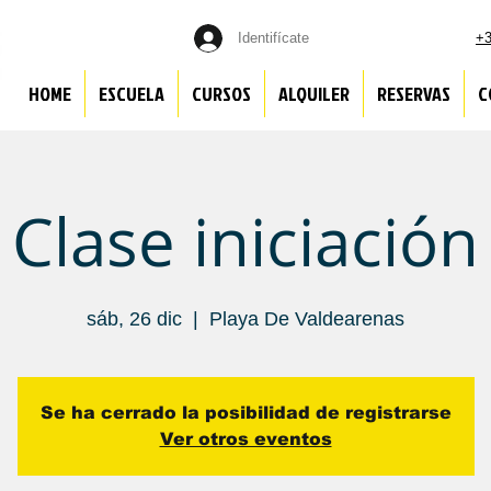
Identifícate
+3
HOME
ESCUELA
CURSOS
ALQUILER
RESERVAS
C
Clase iniciación
sáb, 26 dic
  |  
Playa De Valdearenas
Se ha cerrado la posibilidad de registrarse
Ver otros eventos