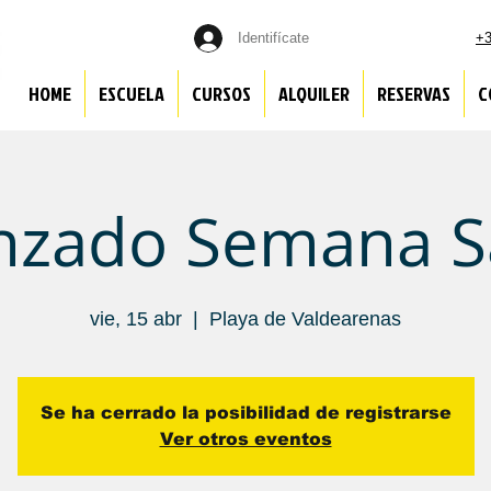
Identifícate
+3
HOME
ESCUELA
CURSOS
ALQUILER
RESERVAS
C
nzado Semana S
vie, 15 abr
  |  
Playa de Valdearenas
Se ha cerrado la posibilidad de registrarse
Ver otros eventos