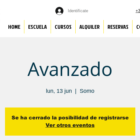
Identifícate
+3
HOME
ESCUELA
CURSOS
ALQUILER
RESERVAS
C
Avanzado
lun, 13 jun
  |  
Somo
Se ha cerrado la posibilidad de registrarse
Ver otros eventos