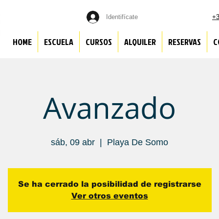
Identifícate
+3
HOME
ESCUELA
CURSOS
ALQUILER
RESERVAS
C
Avanzado
sáb, 09 abr
  |  
Playa De Somo
Se ha cerrado la posibilidad de registrarse
Ver otros eventos