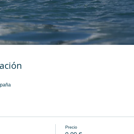
cación
spaña
Precio