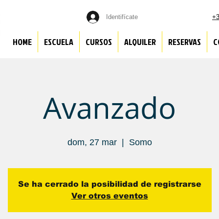
Identifícate
+3
HOME
ESCUELA
CURSOS
ALQUILER
RESERVAS
C
Avanzado
dom, 27 mar
  |  
Somo
Se ha cerrado la posibilidad de registrarse
Ver otros eventos