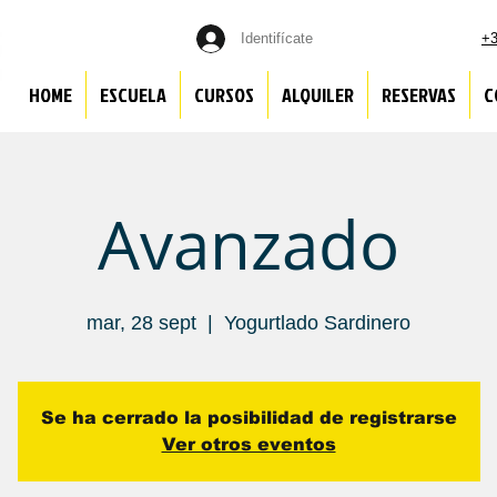
Identifícate
+3
HOME
ESCUELA
CURSOS
ALQUILER
RESERVAS
C
Avanzado
mar, 28 sept
  |  
Yogurtlado Sardinero
Se ha cerrado la posibilidad de registrarse
Ver otros eventos