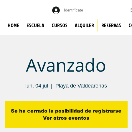
Identifícate
+3
HOME
ESCUELA
CURSOS
ALQUILER
RESERVAS
C
Avanzado
lun, 04 jul
  |  
Playa de Valdearenas
Se ha cerrado la posibilidad de registrarse
Ver otros eventos