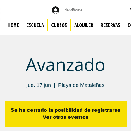
Identifícate
+3
HOME
ESCUELA
CURSOS
ALQUILER
RESERVAS
C
Avanzado
jue, 17 jun
  |  
Playa de Mataleñas
Se ha cerrado la posibilidad de registrarse
Ver otros eventos