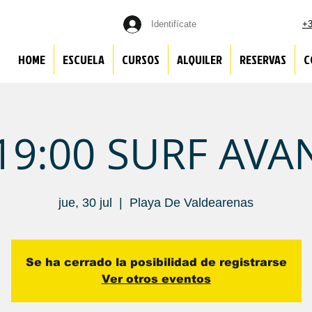
Identifícate
+3
HOME
ESCUELA
CURSOS
ALQUILER
RESERVAS
C
l 19:00 SURF AV
jue, 30 jul
  |  
Playa De Valdearenas
Se ha cerrado la posibilidad de registrarse
Ver otros eventos