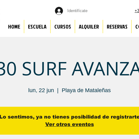
Identifícate
+3
HOME
ESCUELA
CURSOS
ALQUILER
RESERVAS
C
:30 SURF AVANZ
lun, 22 jun
  |  
Playa de Mataleñas
Lo sentimos, ya no tienes posibilidad de registrart
Ver otros eventos