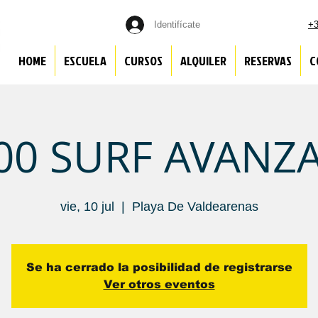
Identifícate
+3
HOME
ESCUELA
CURSOS
ALQUILER
RESERVAS
C
:00 SURF AVANZ
vie, 10 jul
  |  
Playa De Valdearenas
Se ha cerrado la posibilidad de registrarse
Ver otros eventos