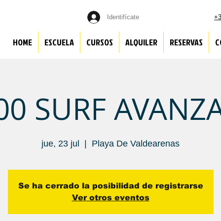
Identifícate
+3
HOME
ESCUELA
CURSOS
ALQUILER
RESERVAS
C
:00 SURF AVANZ
jue, 23 jul
  |  
Playa De Valdearenas
Se ha cerrado la posibilidad de registrarse
Ver otros eventos