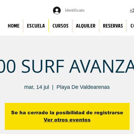
Identifícate
+3
HOME
ESCUELA
CURSOS
ALQUILER
RESERVAS
C
:00 SURF AVANZ
mar, 14 jul
  |  
Playa De Valdearenas
Se ha cerrado la posibilidad de registrarse
Ver otros eventos