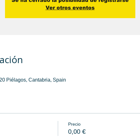
Se ha cerrado la posibilidad de registrarse
Ver otros eventos
cación
0 Piélagos, Cantabria, Spain
Precio
0,00 €