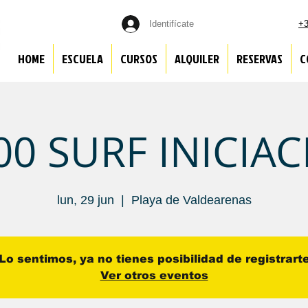
Identifícate
+3
HOME
ESCUELA
CURSOS
ALQUILER
RESERVAS
C
00 SURF INICIA
lun, 29 jun
  |  
Playa de Valdearenas
Lo sentimos, ya no tienes posibilidad de registrart
Ver otros eventos