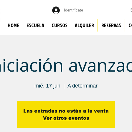
Identifícate
+3
HOME
ESCUELA
CURSOS
ALQUILER
RESERVAS
C
niciación avanza
mié, 17 jun
  |  
A determinar
Las entradas no están a la venta
Ver otros eventos